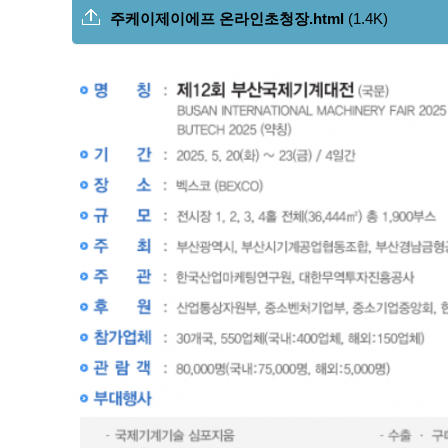
주케이제이에프 온라인초청장.html
(1.4K)