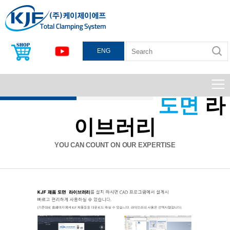
토글클램프
유압클램프
공압클램프
로터리조인트
워크써포트
기타
ENG
5축바이스
도면
라
이브러리
YOU CAN COUNT ON OUR EXPERTISE