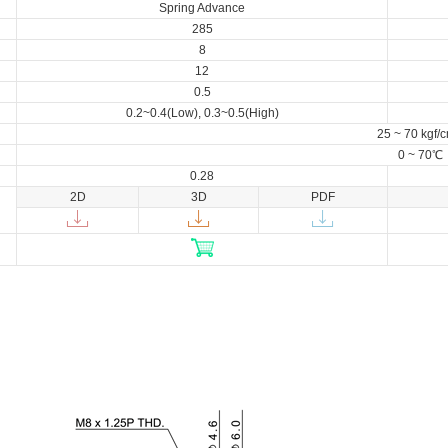
Spring Advance
285
8
12
0.5
0.2~0.4(Low), 0.3~0.5(High)
25 ~ 70 kgf/
0 ~ 70℃
0.28
2D
3D
PDF