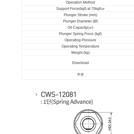
Operation Method
Support Force(kgf) at 70kgf/㎠
Plunger Stroke (mm)
Plunger Diameter (Ø)
Oil Capacity(㎤)
Plunger Spring Froce (kgf)
Operating Pressure
Operating Temperature
Weight (kg)
Download
주문