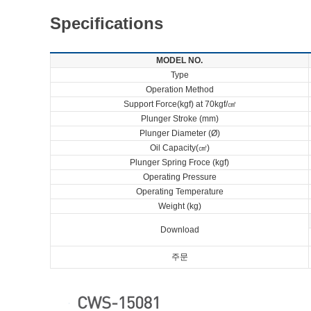
Specifications
MODEL NO.
Type
Operation Method
Support Force(kgf) at 70kgf/㎠
Plunger Stroke (mm)
Plunger Diameter (Ø)
Oil Capacity(㎤)
Plunger Spring Froce (kgf)
Operating Pressure
Operating Temperature
Weight (kg)
Download
주문