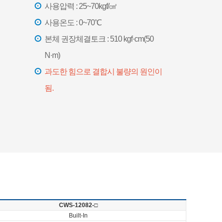
사용압력 : 25~70kgf/㎠
사용온도 : 0~70℃
본체 권장체결토크 : 510 kgf·cm(50
N·m)
과도한 힘으로 결합시 불량의 원인이
됨.
CWS-12082-□
Built-In