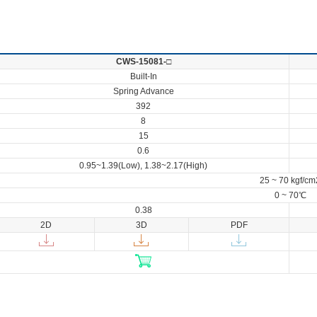
CWS-15081-□
Built-In
Spring Advance
392
8
15
0.6
0.95~1.39(Low), 1.38~2.17(High)
25 ~ 70 kgf/cm
0 ~ 70℃
0.38
2D
3D
PDF