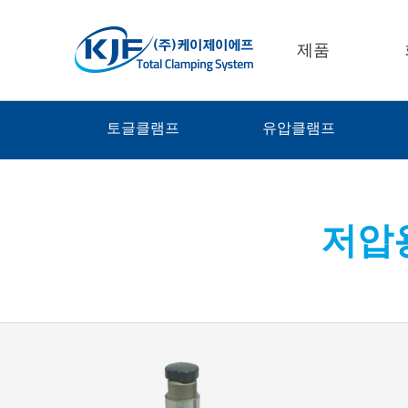
제품
토글클램프
유압클램프
저압용 