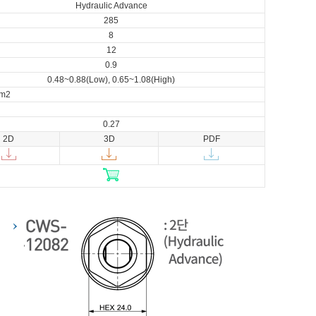
Hydraulic Advance
285
8
12
0.9
0.48~0.88(Low), 0.65~1.08(High)
cm2
0.27
2D
3D
PDF