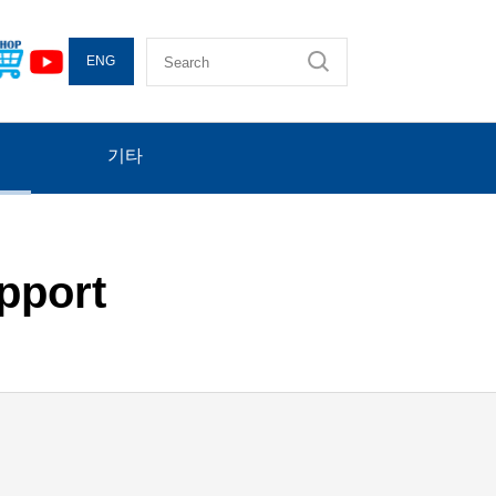
ENG
기타
pport