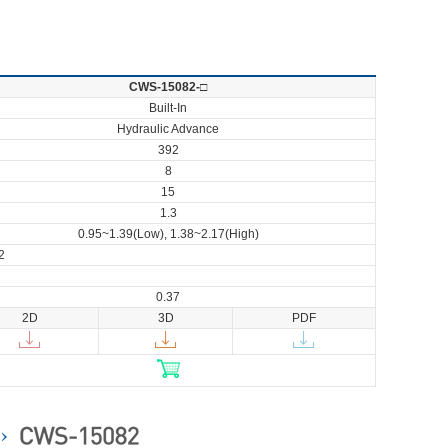
CWS-15082-□
Built-In
Hydraulic Advance
392
8
15
1.3
0.95~1.39(Low), 1.38~2.17(High)
2
0.37
2D
3D
PDF