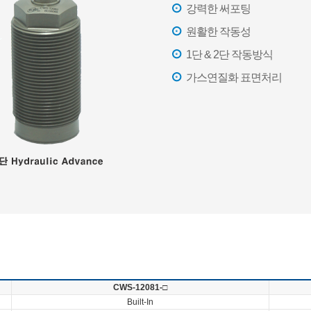
강력한 써포팅
원활한 작동성
1단 & 2단 작동방식
가스연질화 표면처리
CWS-12081-□
Built-In